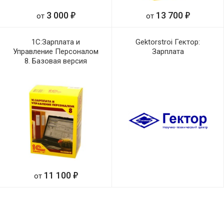
е
е
3 000
13 700
от
от
1С:Зарплата и
Gektorstroi Гектор:
Управление Персоналом
Зарплата
8. Базовая версия
е
11 100
от